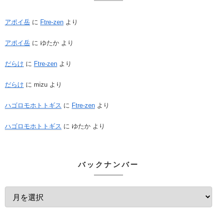
アポイ岳
に
Ftre-zen
より
アポイ岳
に
ゆたか
より
だらけ
に
Ftre-zen
より
だらけ
に
mizu
より
ハゴロモホトトギス
に
Ftre-zen
より
ハゴロモホトトギス
に
ゆたか
より
バックナンバー