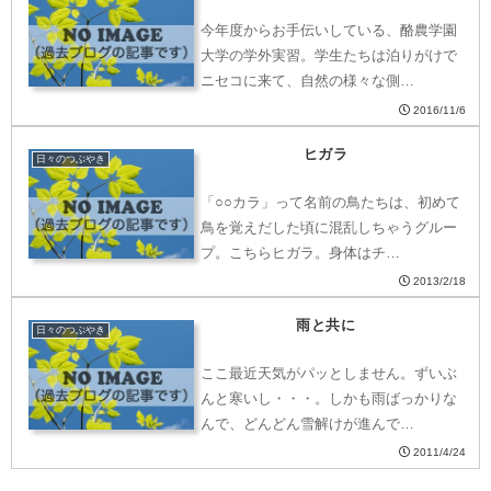
今年度からお手伝いしている、酪農学園
大学の学外実習。学生たちは泊りがけで
ニセコに来て、自然の様々な側…
2016/11/6
ヒガラ
日々のつぶやき
「○○カラ」って名前の鳥たちは、初めて
鳥を覚えだした頃に混乱しちゃうグルー
プ。こちらヒガラ。身体はチ…
2013/2/18
雨と共に
日々のつぶやき
ここ最近天気がパッとしません。ずいぶ
んと寒いし・・・。しかも雨ばっかりな
んで、どんどん雪解けが進んで…
2011/4/24