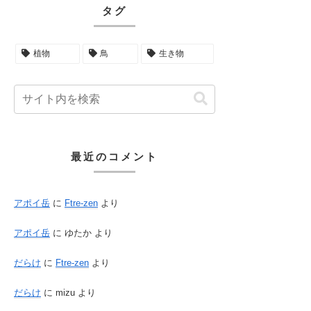
タグ
植物
鳥
生き物
最近のコメント
アポイ岳
に
Ftre-zen
より
アポイ岳
に
ゆたか
より
だらけ
に
Ftre-zen
より
だらけ
に
mizu
より