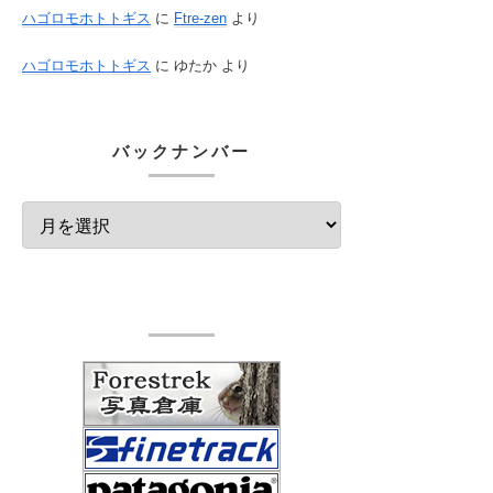
ハゴロモホトトギス
に
Ftre-zen
より
ハゴロモホトトギス
に
ゆたか
より
バックナンバー