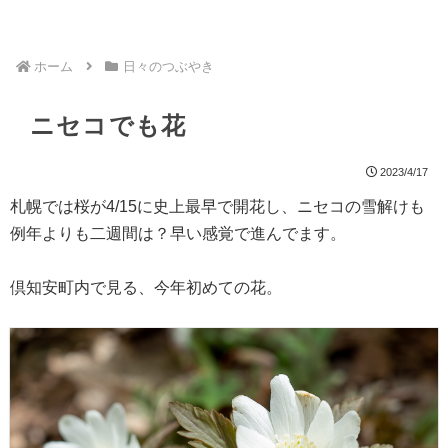
ホーム
日々のつぶやき
ニセコでも花
2023/4/17
札幌では桜が4/15に史上最早で開花し、ニセコの雪解けも
例年よりも二週間は？早い感覚で進んでます。
倶知安町内で見る、今年初めての花。