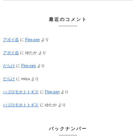
最近のコメント
アポイ岳
に
Ftre-zen
より
アポイ岳
に
ゆたか
より
だらけ
に
Ftre-zen
より
だらけ
に
mizu
より
ハゴロモホトトギス
に
Ftre-zen
より
ハゴロモホトトギス
に
ゆたか
より
バックナンバー