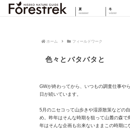
夏
冬
ホーム
フィールドワーク
色々とバタバタと
GWが終わってから、いつもの調査仕事や
日が続いています。
5月のニセコって山歩きや湿原散策などの
め。昨年はそんな時期を狙って山麓の森で
年はそんな企画も出来ないままこの時期に