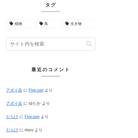
タグ
植物
鳥
生き物
最近のコメント
アポイ岳
に
Ftre-zen
より
アポイ岳
に
ゆたか
より
だらけ
に
Ftre-zen
より
だらけ
に
mizu
より