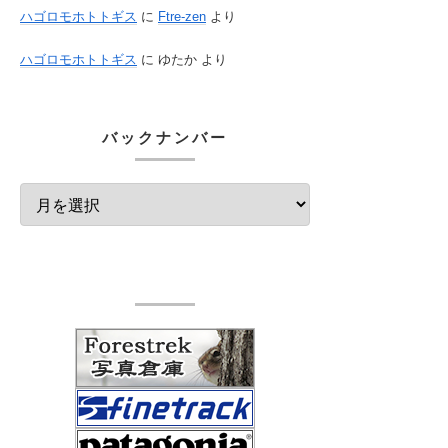
ハゴロモホトトギス
に
Ftre-zen
より
ハゴロモホトトギス
に
ゆたか
より
バックナンバー