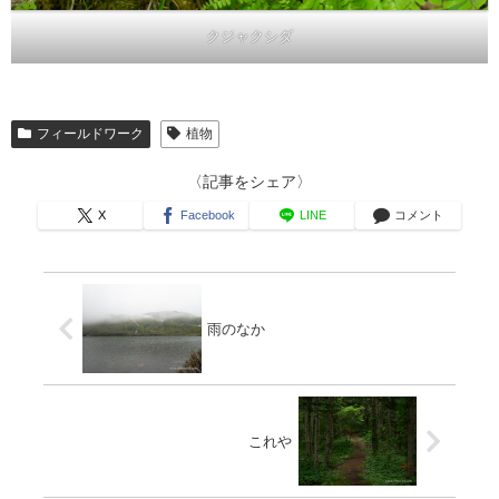
クジャクシダ
フィールドワーク
植物
〈記事をシェア〉
X
Facebook
LINE
コメント
雨のなか
これや