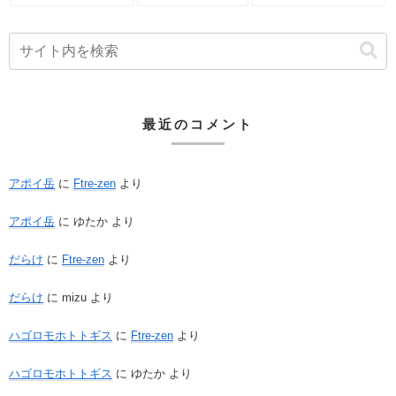
最近のコメント
アポイ岳
に
Ftre-zen
より
アポイ岳
に
ゆたか
より
だらけ
に
Ftre-zen
より
だらけ
に
mizu
より
ハゴロモホトトギス
に
Ftre-zen
より
ハゴロモホトトギス
に
ゆたか
より