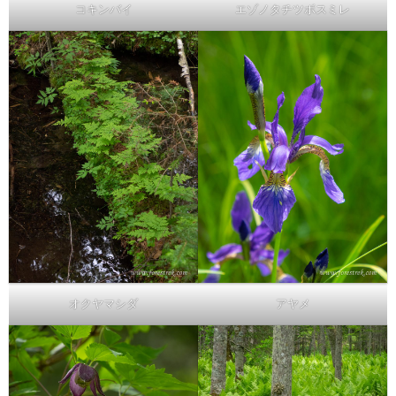
コキンバイ
エゾノタチツボスミレ
オクヤマシダ
アヤメ