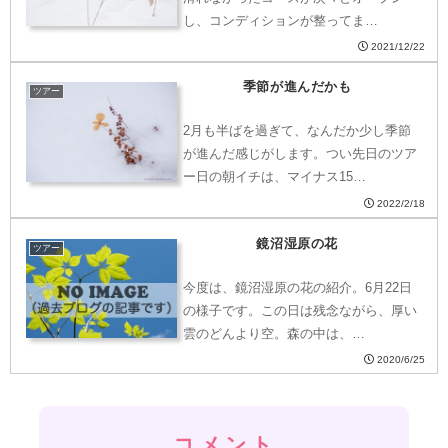
し、コンディションが整ってま…
2021/12/22
季節が進んだかも
ツアー
2月も半ばを過ぎて、なんだか少し季節
が進んだ感じがします。つい先日のツア
ー日の朝イチは、マイナス15…
2022/2/18
鏡沼湿原の花
ツアー
今度は、鏡沼湿原の花の紹介。6月22日
の様子です。この日は残念ながら、厚い
雲のどんより空。森の中は、…
2020/6/25
コメント