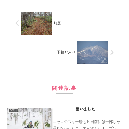
無題
予報どおり
関連記事
整いました
ツアー
ニセコのスキー場も10日前には一部しか
滑れなかったコースが次々とオープン