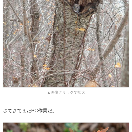
▲画像クリックで拡大
さてさてまたPC作業だ。