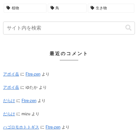
植物
鳥
生き物
最近のコメント
アポイ岳
に
Ftre-zen
より
アポイ岳
に
ゆたか
より
だらけ
に
Ftre-zen
より
だらけ
に
mizu
より
ハゴロモホトトギス
に
Ftre-zen
より