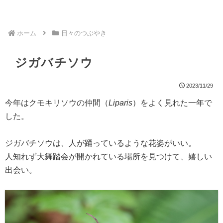
ホーム
日々のつぶやき
ジガバチソウ
2023/11/29
今年はクモキリソウの仲間（
Liparis
）をよく見れた一年で
した。
ジガバチソウは、人が踊っているような花姿がいい。
人知れず大舞踏会が開かれている場所を見つけて、嬉しい
出会い。