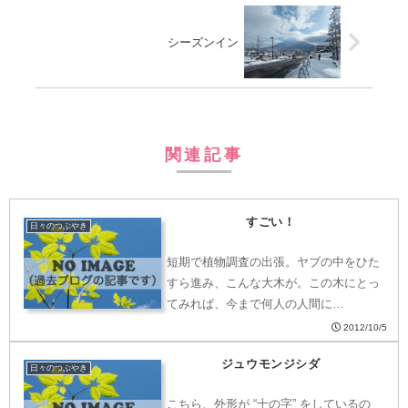
シーズンイン
関連記事
すごい！
日々のつぶやき
短期で植物調査の出張。ヤブの中をひた
すら進み、こんな大木が。この木にとっ
てみれば、今まで何人の人間に…
2012/10/5
ジュウモンジシダ
日々のつぶやき
こちら、外形が “十の字” をしているの