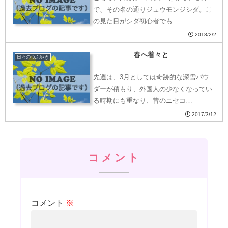
で、その名の通りジュウモンジシダ。こ
の見た目がシダ初心者でも…
2018/2/2
春へ着々と
日々のつぶやき
先週は、3月としては奇跡的な深雪パウ
ダーが積もり、外国人の少なくなってい
る時期にも重なり、昔のニセコ…
2017/3/12
コメント
コメント
※