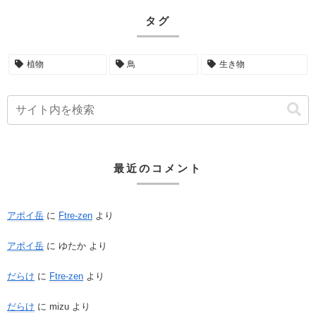
タグ
植物
鳥
生き物
最近のコメント
アポイ岳
に
Ftre-zen
より
アポイ岳
に
ゆたか
より
だらけ
に
Ftre-zen
より
だらけ
に
mizu
より