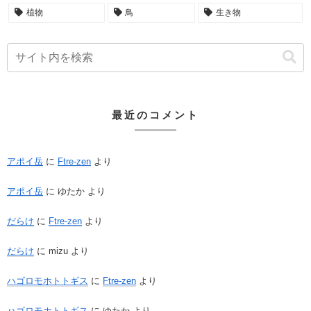
植物
鳥
生き物
最近のコメント
アポイ岳
に
Ftre-zen
より
アポイ岳
に
ゆたか
より
だらけ
に
Ftre-zen
より
だらけ
に
mizu
より
ハゴロモホトトギス
に
Ftre-zen
より
ハゴロモホトトギス
に
ゆたか
より