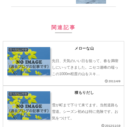
関連記事
メローな山
日々のつぶやき
先日、天気のいい日を狙って、春を満喫
しにいってきました。ニセコ連峰の端っ
この1000m程度の山をスキ…
2011/4/9
積もりだし
日々のつぶやき
雪が町まで下りて来てます。当然道路も
雪道。シーズン初めは特に危険です。お
気をつけて。
2012/11/19