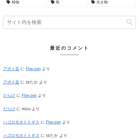
植物
鳥
生き物
最近のコメント
アポイ岳
に
Ftre-zen
より
アポイ岳
に
ゆたか
より
だらけ
に
Ftre-zen
より
だらけ
に
mizu
より
ハゴロモホトトギス
に
Ftre-zen
より
ハゴロモホトトギス
に
ゆたか
より