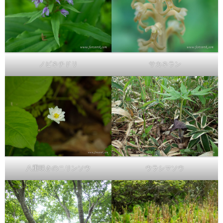
ノビネチドリ
サカネラン
八重咲きのニリンソウ
ウラシマソウ