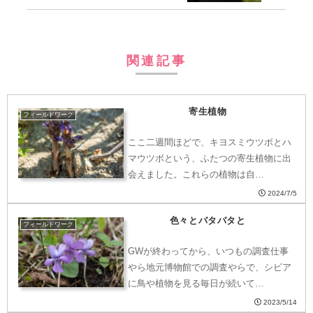
関連記事
寄生植物
フィールドワーク
ここ二週間ほどで、キヨスミウツボとハ
マウツボという、ふたつの寄生植物に出
会えました。これらの植物は自…
2024/7/5
色々とバタバタと
フィールドワーク
GWが終わってから、いつもの調査仕事
やら地元博物館での調査やらで、シビア
に鳥や植物を見る毎日が続いて…
2023/5/14