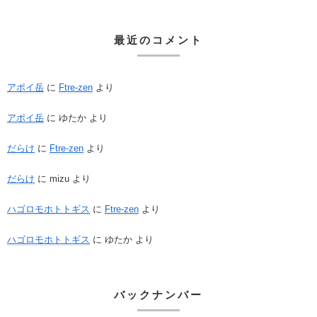
最近のコメント
アポイ岳
に
Ftre-zen
より
アポイ岳
に
ゆたか
より
だらけ
に
Ftre-zen
より
だらけ
に
mizu
より
ハゴロモホトトギス
に
Ftre-zen
より
ハゴロモホトトギス
に
ゆたか
より
バックナンバー