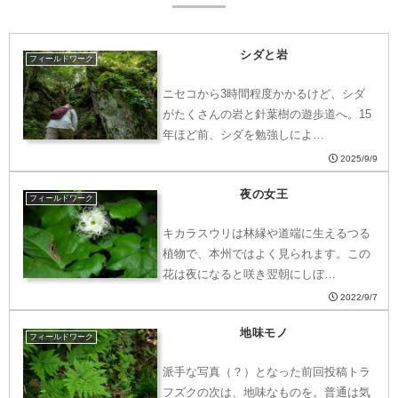
シダと岩
フィールドワーク
ニセコから3時間程度かかるけど、シダ
がたくさんの岩と針葉樹の遊歩道へ。15
年ほど前、シダを勉強しによ…
2025/9/9
夜の女王
フィールドワーク
キカラスウリは林縁や道端に生えるつる
植物で、本州ではよく見られます。この
花は夜になると咲き翌朝にしぼ…
2022/9/7
地味モノ
フィールドワーク
派手な写真（？）となった前回投稿トラ
フズクの次は、地味なものを。普通は気