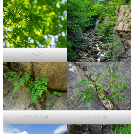
アカシデ
イワウサギシダ
ホソバトウキ