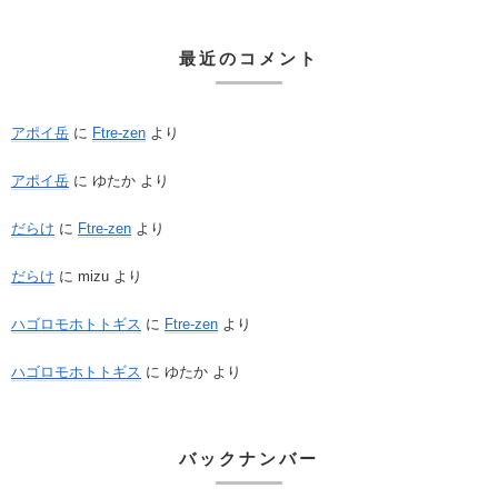
最近のコメント
アポイ岳
に
Ftre-zen
より
アポイ岳
に
ゆたか
より
だらけ
に
Ftre-zen
より
だらけ
に
mizu
より
ハゴロモホトトギス
に
Ftre-zen
より
ハゴロモホトトギス
に
ゆたか
より
バックナンバー