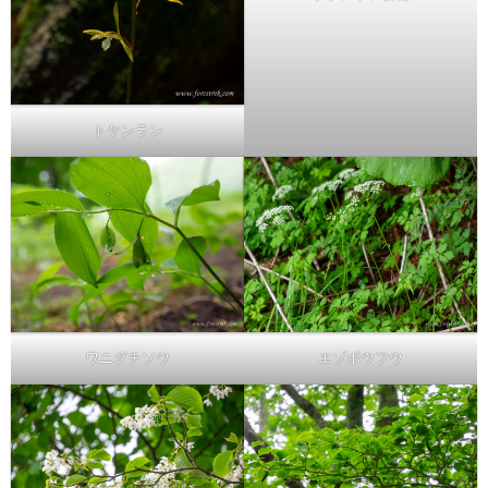
トケンラン
ワニグチソウ
エゾボウフウ