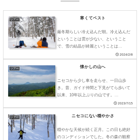
寒くてベスト
ツアー
厳冬期らしい冷え込んだ朝。冷え込んだ
ということは雲が少ない、ということ
で、雪の結晶が綺麗ということは…
2024/2/8
懐かしの山へ
ツアー
ニセコから少し車を走らせ、一日山歩
き。昔、ガイド仲間と下見がてら歩いて
以来、10年以上ぶりの山です。…
2023/7/15
ニセコにない穏やかさ
ツアー
穏やかな天候が続く正月。この日も絶好
のコンディションでした。冬の森の観察