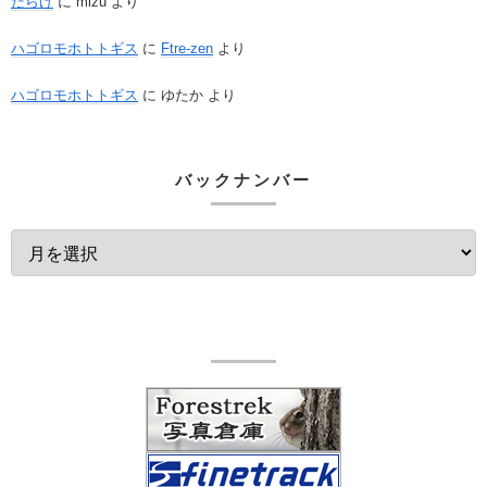
だらけ
に
mizu
より
ハゴロモホトトギス
に
Ftre-zen
より
ハゴロモホトトギス
に
ゆたか
より
バックナンバー