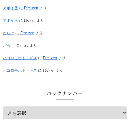
アポイ岳
に
Ftre-zen
より
アポイ岳
に
ゆたか
より
だらけ
に
Ftre-zen
より
だらけ
に
mizu
より
ハゴロモホトトギス
に
Ftre-zen
より
ハゴロモホトトギス
に
ゆたか
より
バックナンバー