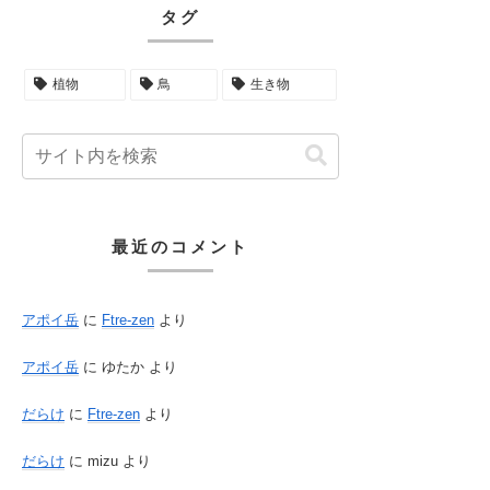
タグ
植物
鳥
生き物
最近のコメント
アポイ岳
に
Ftre-zen
より
アポイ岳
に
ゆたか
より
だらけ
に
Ftre-zen
より
だらけ
に
mizu
より