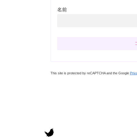
名前
This site is protected by reCAPTCHA and the Google
Priv