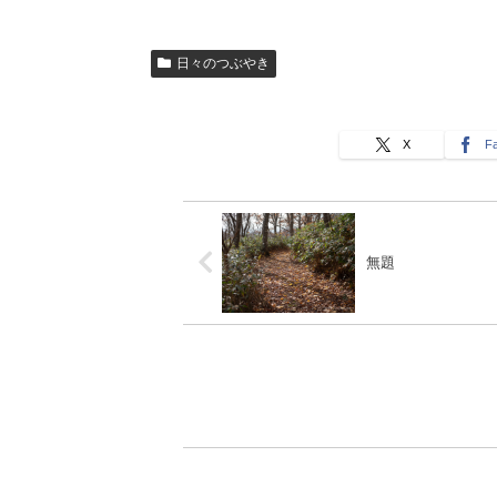
日々のつぶやき
X
F
無題