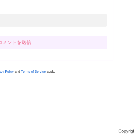
acy Policy
and
Terms of Service
apply.
Copyrig