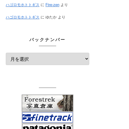
ハゴロモホトトギス
に
Ftre-zen
より
ハゴロモホトトギス
に
ゆたか
より
バックナンバー