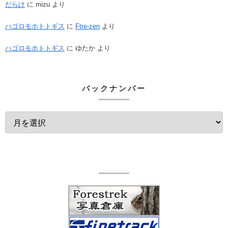
だらけ
に
mizu
より
ハゴロモホトトギス
に
Ftre-zen
より
ハゴロモホトトギス
に
ゆたか
より
バックナンバー