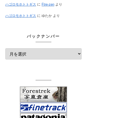
ハゴロモホトトギス
に
Ftre-zen
より
ハゴロモホトトギス
に
ゆたか
より
バックナンバー