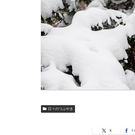
日々のつぶやき
X
F