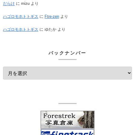
だらけ
に
mizu
より
ハゴロモホトトギス
に
Ftre-zen
より
ハゴロモホトトギス
に
ゆたか
より
バックナンバー