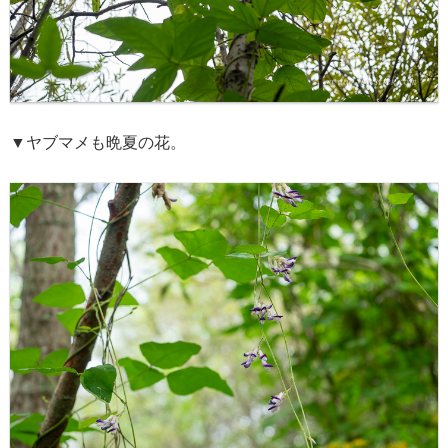
▼ヤブマメも晩夏の花。