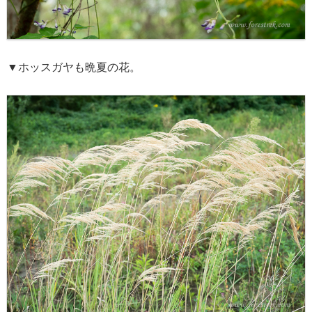
▼ホッスガヤも晩夏の花。