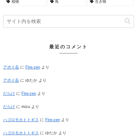
植物
鳥
生き物
最近のコメント
アポイ岳
に
Ftre-zen
より
アポイ岳
に
ゆたか
より
だらけ
に
Ftre-zen
より
だらけ
に
mizu
より
ハゴロモホトトギス
に
Ftre-zen
より
ハゴロモホトトギス
に
ゆたか
より