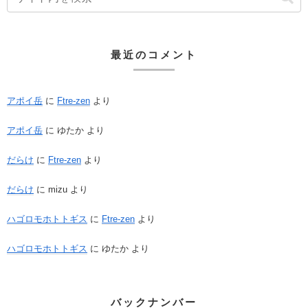
最近のコメント
アポイ岳
に
Ftre-zen
より
アポイ岳
に
ゆたか
より
だらけ
に
Ftre-zen
より
だらけ
に
mizu
より
ハゴロモホトトギス
に
Ftre-zen
より
ハゴロモホトトギス
に
ゆたか
より
バックナンバー