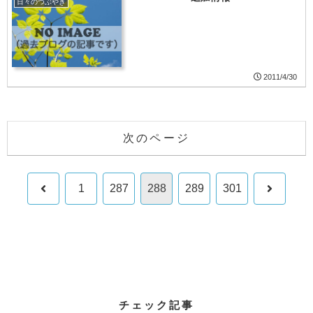
日々のつぶやき
2011/4/30
次のページ
前
次
1
287
288
289
301
へ
へ
チェック記事