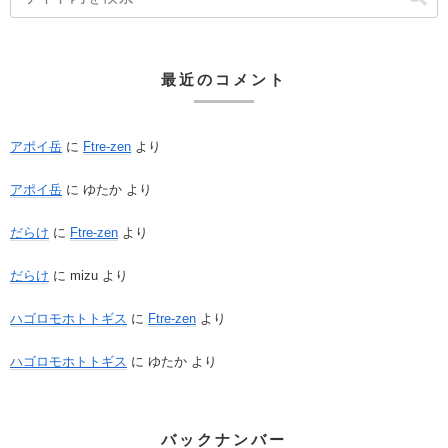
最近のコメント
アポイ岳
に
Ftre-zen
より
アポイ岳
に
ゆたか
より
だらけ
に
Ftre-zen
より
だらけ
に
mizu
より
ハゴロモホトトギス
に
Ftre-zen
より
ハゴロモホトトギス
に
ゆたか
より
バックナンバー