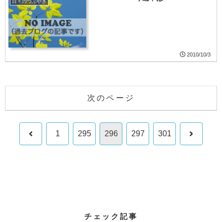
日々のつぶやき
2010/10/3
次のページ
前
次
1
295
296
297
301
へ
へ
チェック記事