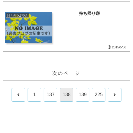
持ち帰り癖
日々のつぶやき
2015/5/30
次のページ
前
次
1
137
138
139
225
へ
へ