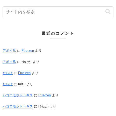
最近のコメント
アポイ岳
に
Ftre-zen
より
アポイ岳
に
ゆたか
より
だらけ
に
Ftre-zen
より
だらけ
に
mizu
より
ハゴロモホトトギス
に
Ftre-zen
より
ハゴロモホトトギス
に
ゆたか
より