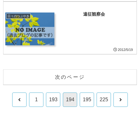
遠征観察会
日々のつぶやき
2012/5/19
次のページ
前
次
1
193
194
195
225
へ
へ