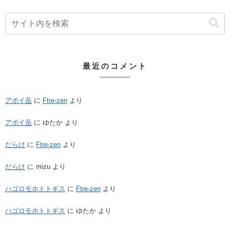
最近のコメント
アポイ岳
に
Ftre-zen
より
アポイ岳
に
ゆたか
より
だらけ
に
Ftre-zen
より
だらけ
に
mizu
より
ハゴロモホトトギス
に
Ftre-zen
より
ハゴロモホトトギス
に
ゆたか
より