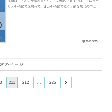
本日は、アオジが鳴きまくり。この鳥のさえずりは、「ゆった
りと4～5節で区切って、また4～5節で歌う」的な感じの声…
2011/5/25
次のページ
次
0
211
212
…
225
へ