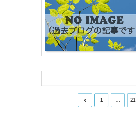
前
1
…
21
へ