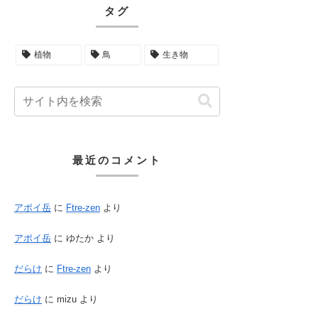
タグ
植物
鳥
生き物
最近のコメント
アポイ岳
に
Ftre-zen
より
アポイ岳
に
ゆたか
より
だらけ
に
Ftre-zen
より
だらけ
に
mizu
より