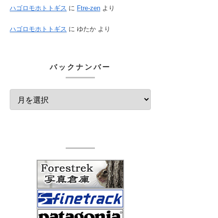
ハゴロモホトトギス
に
Ftre-zen
より
ハゴロモホトトギス
に
ゆたか
より
バックナンバー