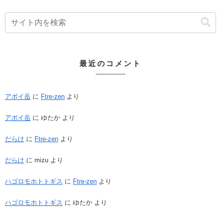
最近のコメント
アポイ岳
に
Ftre-zen
より
アポイ岳
に
ゆたか
より
だらけ
に
Ftre-zen
より
だらけ
に
mizu
より
ハゴロモホトトギス
に
Ftre-zen
より
ハゴロモホトトギス
に
ゆたか
より