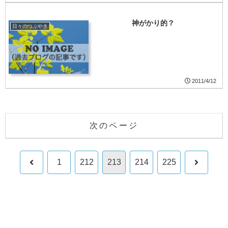
神がかり的？
日々のつぶやき
2011/4/12
次のページ
前
次
1
212
213
214
225
へ
へ