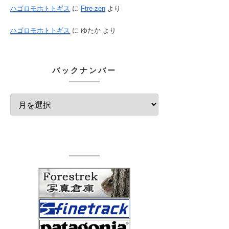
ハゴロモホトトギス
に
Ftre-zen
より
ハゴロモホトトギス
に
ゆたか
より
バックナンバー