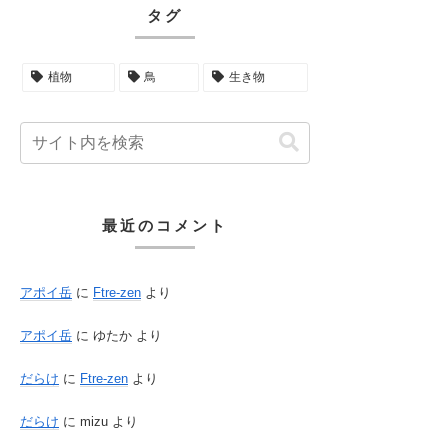
タグ
植物
鳥
生き物
最近のコメント
アポイ岳
に
Ftre-zen
より
アポイ岳
に
ゆたか
より
だらけ
に
Ftre-zen
より
だらけ
に
mizu
より