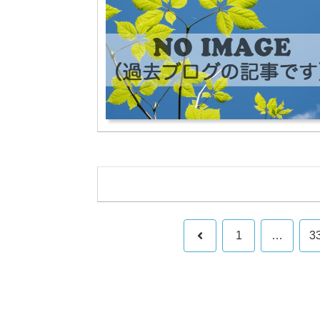
前
1
…
3
へ