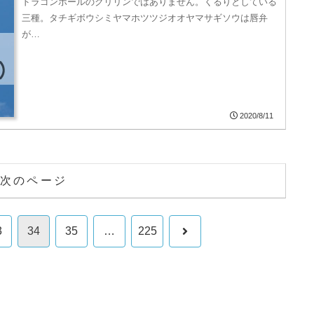
ドラゴンボールのクリリンではありません。くるりとしている
三種。タチギボウシミヤマホツツジオオヤマサギソウは唇弁
が…
2020/8/11
次のページ
次
3
34
35
…
225
へ