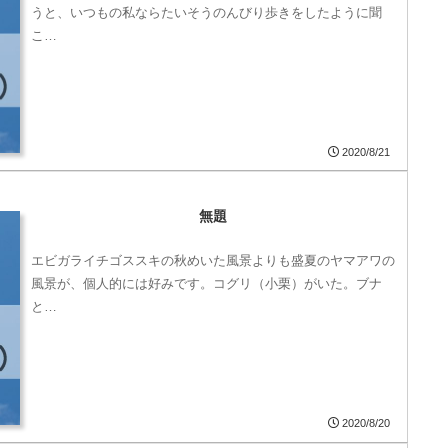
うと、いつもの私ならたいそうのんびり歩きをしたように聞
こ…
2020/8/21
無題
エビガライチゴススキの秋めいた風景よりも盛夏のヤマアワの
風景が、個人的には好みです。コグリ（小栗）がいた。ブナ
と…
2020/8/20