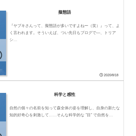
擬態語
『ヤブキさんって、擬態語が多いですよねー（笑）』って、よ
く言われます。そういえば、つい先日もブログで―、トリア
シ…
2020/8/18
科学と感性
自然の個々の名前を知って森全体の姿を理解し、自身の新たな
知的好奇心を刺激して……そんな科学的な ”目” で自然を…