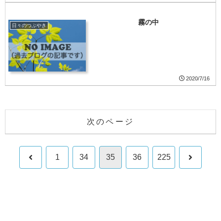
霧の中
日々のつぶやき
2020/7/16
次のページ
前
次
1
34
35
36
225
へ
へ