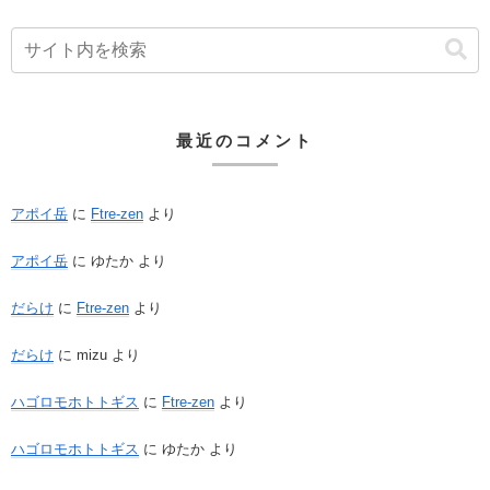
最近のコメント
アポイ岳
に
Ftre-zen
より
アポイ岳
に
ゆたか
より
だらけ
に
Ftre-zen
より
だらけ
に
mizu
より
ハゴロモホトトギス
に
Ftre-zen
より
ハゴロモホトトギス
に
ゆたか
より