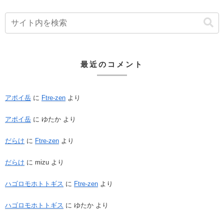
最近のコメント
アポイ岳
に
Ftre-zen
より
アポイ岳
に
ゆたか
より
だらけ
に
Ftre-zen
より
だらけ
に
mizu
より
ハゴロモホトトギス
に
Ftre-zen
より
ハゴロモホトトギス
に
ゆたか
より