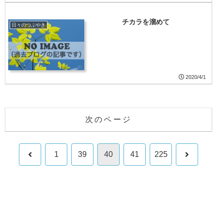
チカラを溜めて
日々のつぶやき
2020/4/1
次のページ
前
次
1
39
40
41
225
へ
へ