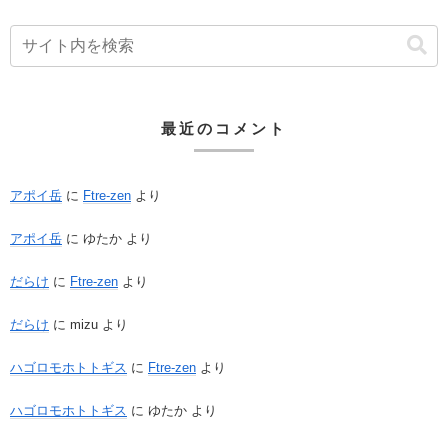
最近のコメント
アポイ岳
に
Ftre-zen
より
アポイ岳
に
ゆたか
より
だらけ
に
Ftre-zen
より
だらけ
に
mizu
より
ハゴロモホトトギス
に
Ftre-zen
より
ハゴロモホトトギス
に
ゆたか
より