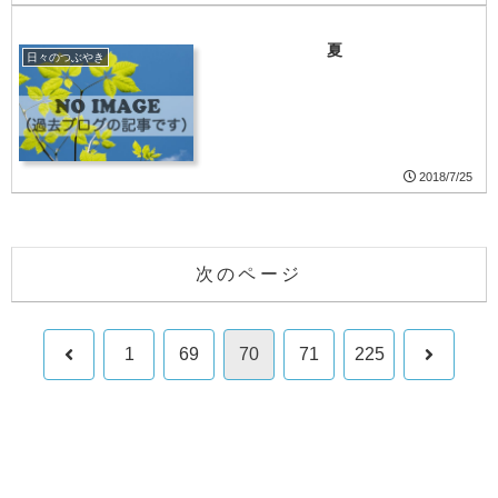
夏
日々のつぶやき
2018/7/25
次のページ
前
次
1
69
70
71
225
へ
へ