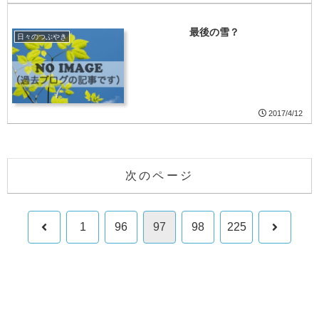
最後の雪？
日々のつぶやき
2017/4/12
次のページ
前
次
1
96
97
98
225
へ
へ