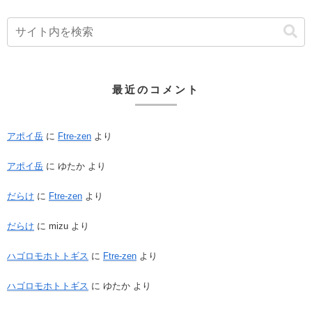
最近のコメント
アポイ岳
に
Ftre-zen
より
アポイ岳
に
ゆたか
より
だらけ
に
Ftre-zen
より
だらけ
に
mizu
より
ハゴロモホトトギス
に
Ftre-zen
より
ハゴロモホトトギス
に
ゆたか
より