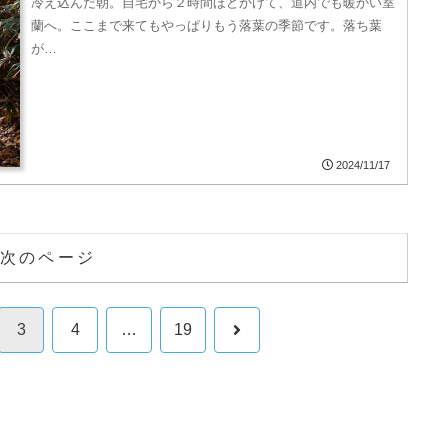
冷え込んだ朝。自宅から２時間ほどかけて、道内でも暖かい室
蘭へ。ここまで来てもやっぱりもう落葉の季節です。落ち葉
が…
2024/11/17
次のページ
次
3
4
…
19
へ