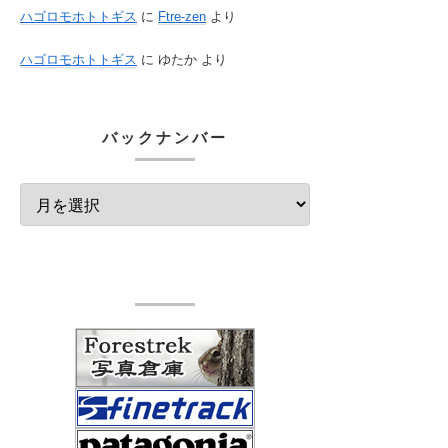
ハゴロモホトトギス
に
Ftre-zen
より
ハゴロモホトトギス
に
ゆたか
より
バックナンバー