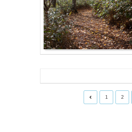
前
1
2
へ