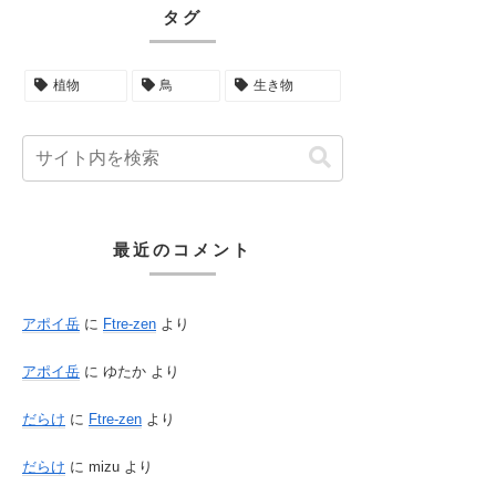
タグ
植物
鳥
生き物
最近のコメント
アポイ岳
に
Ftre-zen
より
アポイ岳
に
ゆたか
より
だらけ
に
Ftre-zen
より
だらけ
に
mizu
より