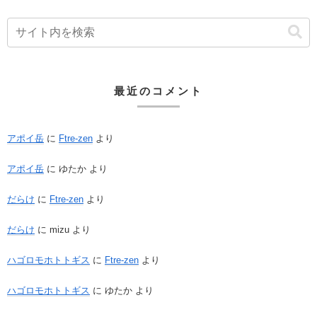
最近のコメント
アポイ岳
に
Ftre-zen
より
アポイ岳
に
ゆたか
より
だらけ
に
Ftre-zen
より
だらけ
に
mizu
より
ハゴロモホトトギス
に
Ftre-zen
より
ハゴロモホトトギス
に
ゆたか
より