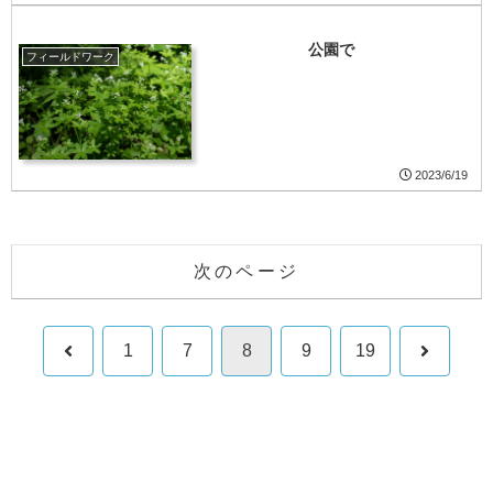
公園で
フィールドワーク
2023/6/19
次のページ
前
次
1
7
8
9
19
へ
へ