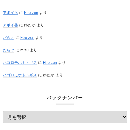
アポイ岳
に
Ftre-zen
より
アポイ岳
に
ゆたか
より
だらけ
に
Ftre-zen
より
だらけ
に
mizu
より
ハゴロモホトトギス
に
Ftre-zen
より
ハゴロモホトトギス
に
ゆたか
より
バックナンバー