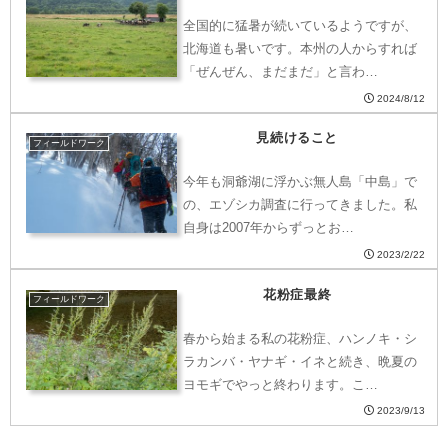
全国的に猛暑が続いているようですが、
北海道も暑いです。本州の人からすれば
「ぜんぜん、まだまだ」と言わ…
2024/8/12
見続けること
フィールドワーク
今年も洞爺湖に浮かぶ無人島「中島」で
の、エゾシカ調査に行ってきました。私
自身は2007年からずっとお…
2023/2/22
花粉症最終
フィールドワーク
春から始まる私の花粉症、ハンノキ・シ
ラカンバ・ヤナギ・イネと続き、晩夏の
ヨモギでやっと終わります。こ…
2023/9/13