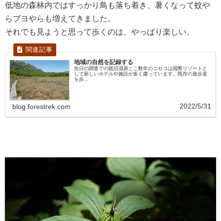
低地の森林内ではすっかり鳥も落ち着き、暑くなって蚊や
らブヨやらも増えてきました。
それでも見ようと思って歩くのは、やっぱり楽しい。
地域の自然を記録する
先日の調査での鏡沼湿原ここ数年のニセコは国際リゾートと
して新しいホテルや施設が多く建っています。既存の遊歩道
を歩…
2022/5/31
blog.forestrek.com