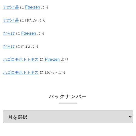
アポイ岳
に
Ftre-zen
より
アポイ岳
に
ゆたか
より
だらけ
に
Ftre-zen
より
だらけ
に
mizu
より
ハゴロモホトトギス
に
Ftre-zen
より
ハゴロモホトトギス
に
ゆたか
より
バックナンバー