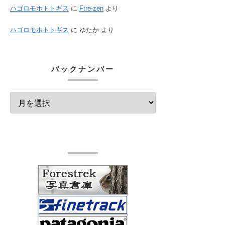
ハゴロモホトトギス
に
Ftre-zen
より
ハゴロモホトトギス
に
ゆたか
より
バックナンバー