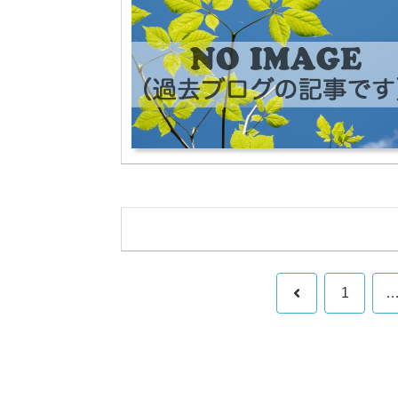
前
1
へ