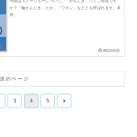
今回はスノーシューについて。「かんじき」ってご存知です
か？「輪かんじき」とか、「ワカン」などとも呼ばれます。本
州…
2011/12/19
次のページ
次
…
3
4
5
へ