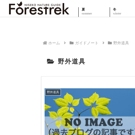
夏
冬
ホーム
ガイドノート
野外道具
野外道具
野外道具