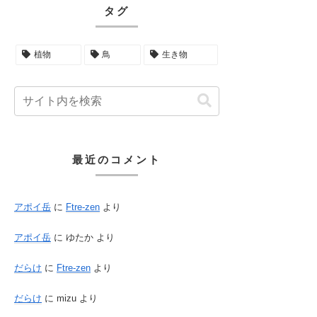
タグ
植物
鳥
生き物
最近のコメント
アポイ岳
に
Ftre-zen
より
アポイ岳
に
ゆたか
より
だらけ
に
Ftre-zen
より
だらけ
に
mizu
より