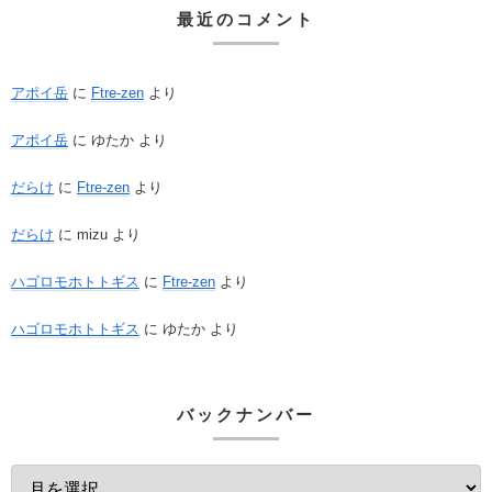
最近のコメント
アポイ岳
に
Ftre-zen
より
アポイ岳
に
ゆたか
より
だらけ
に
Ftre-zen
より
だらけ
に
mizu
より
ハゴロモホトトギス
に
Ftre-zen
より
ハゴロモホトトギス
に
ゆたか
より
バックナンバー