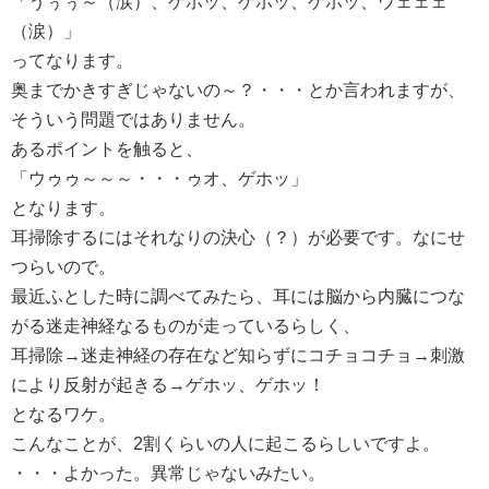
「うぅぅ～（涙）、ゲホッ、ゲホッ、ゲホッ、ウェェェ
（涙）」
ってなります。
奥までかきすぎじゃないの～？・・・とか言われますが、
そういう問題ではありません。
あるポイントを触ると、
「ウゥゥ～～～・・・ゥオ、ゲホッ」
となります。
耳掃除するにはそれなりの決心（？）が必要です。なにせ
つらいので。
最近ふとした時に調べてみたら、耳には脳から内臓につな
がる迷走神経なるものが走っているらしく、
耳掃除→迷走神経の存在など知らずにコチョコチョ→刺激
により反射が起きる→ゲホッ、ゲホッ！
となるワケ。
こんなことが、2割くらいの人に起こるらしいですよ。
・・・よかった。異常じゃないみたい。