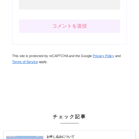
This site is protected by reCAPTCHA and the Google
Privacy Policy
and
Terms of Service
apply.
チェック記事
お申し込みについて