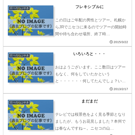
フレキシブルに
日々のつぶやき
この日はご年配の男性とツアー。札幌か
らJRでニセコに来るのでツアーの開始時
間や待ち合わせ場所、終了時…
2015/3/22
いろいろと・・・
日々のつぶやき
おはようございます。ここ数日はツアー
もなく、何をしていたかという
と・・・・・・何してたんでしょ？い
つ…
2013/2/17
まだまだ
日々のつぶやき
テレビでは桜景色をよく見る季節となり
ましたが、もうお花見しました？本州で
は春なんですね～。ニセコの山…