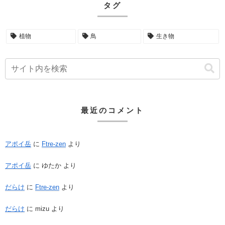
タグ
植物
鳥
生き物
最近のコメント
アポイ岳
に
Ftre-zen
より
アポイ岳
に
ゆたか
より
だらけ
に
Ftre-zen
より
だらけ
に
mizu
より