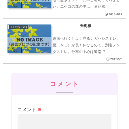
た。ニセコの森の中は、まだ雪…
2013/4/29
天狗様
日々のつぶやき
道南へ行くとよく見るナガハシスミレ。
距（きょ）が長く伸びるので、別名テン
グスミレ。分布の中心は道南で…
2015/5/5
コメント
コメント
※