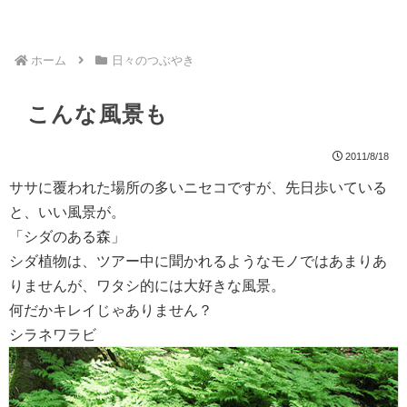
ホーム
日々のつぶやき
こんな風景も
2011/8/18
ササに覆われた場所の多いニセコですが、先日歩いている
と、いい風景が。
「シダのある森」
シダ植物は、ツアー中に聞かれるようなモノではあまりあ
りませんが、ワタシ的には大好きな風景。
何だかキレイじゃありません？
シラネワラビ