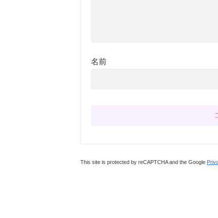
名前
This site is protected by reCAPTCHA and the Google
Priv