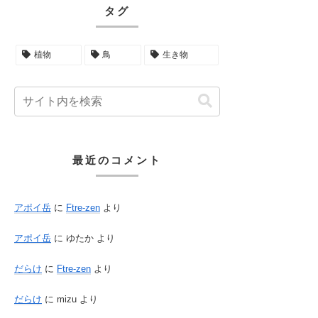
タグ
植物
鳥
生き物
最近のコメント
アポイ岳
に
Ftre-zen
より
アポイ岳
に
ゆたか
より
だらけ
に
Ftre-zen
より
だらけ
に
mizu
より