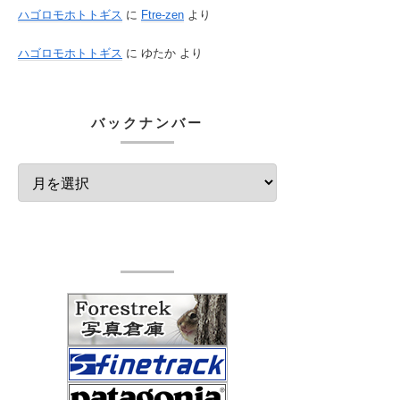
ハゴロモホトトギス
に
Ftre-zen
より
ハゴロモホトトギス
に
ゆたか
より
バックナンバー