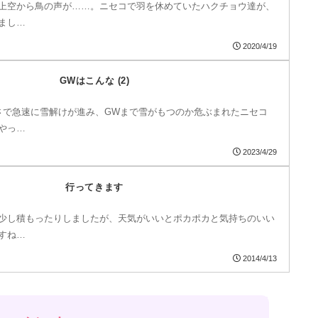
上空から鳥の声が……。ニセコで羽を休めていたハクチョウ達が、
まし…
2020/4/19
GWはこんな (2)
さで急速に雪解けが進み、GWまで雪がもつのか危ぶまれたニセコ
やっ…
2023/4/29
行ってきます
少し積もったりしましたが、天気がいいとポカポカと気持ちのいい
すね…
2014/4/13