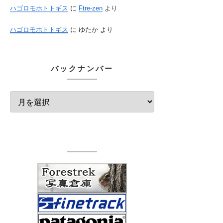
ハゴロモホトトギス
に
Ftre-zen
より
ハゴロモホトトギス
に
ゆたか
より
バックナンバー