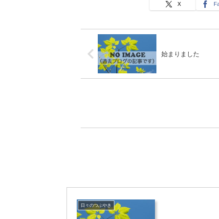
X
F
始まりました
日々のつぶやき