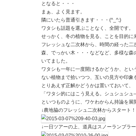
となると・・・
まぁ、よく見ます。
隣にいたら普通引きます・・・(^_^;)
ワタシも話題を選ぶことなく、全開です。
せっかく、冬の植物を見る、ことを目的に
フレッシュな二次林から、時間の経った二
森、でっかい木・・・などなど、多様な森
いてました。
ワタシも一年に一度開けるかどうか、とい
ない植物まで拾いつつ、互いの見方や印象
とりあえず正解かどうかは置いておいて、
「ワタシ的にはこう見える。シュシュシュ
といつものように、ワケわからん持論を展
↓農地脇のフレッシュ二次林からスタート！
↓一日ツアーの上、道具はスノーランブラ