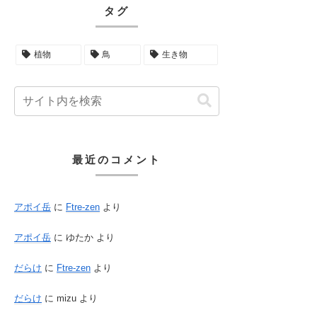
タグ
植物
鳥
生き物
最近のコメント
アポイ岳
に
Ftre-zen
より
アポイ岳
に
ゆたか
より
だらけ
に
Ftre-zen
より
だらけ
に
mizu
より