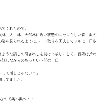
来てくれたので、
次林、人工林、天然林に近い状態のニセコらしい森、沢の
の姿を見られるようにルート取りを工夫してフルに一日歩
うような話しの引き出しを開けっ放しにして、普段は拾わ
を話しながらのあっという間の一日。
―って感じじゃない？」
開してました。
ーなので奥へ奥へ・・・