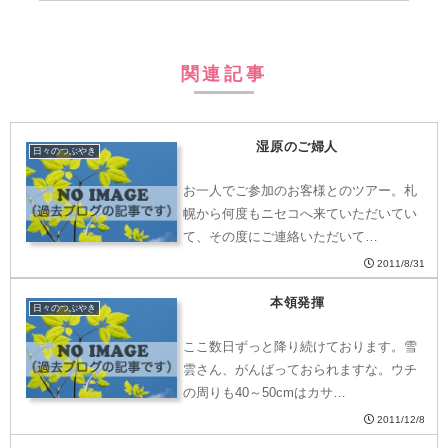
関連記事
湿原のご婦人
日々のつぶやき
お一人でご参加のお客様とのツアー。札
幌から何度もニセコへ来ていただいてい
て、その度にご連絡いただいて…
2011/8/31
本領発揮
日々のつぶやき
ここ数日ずっと降り続けております。雪
雲さん、がんばっておられますな。ウチ
の周りも40～50cmはカサ…
2011/12/8