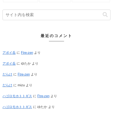
最近のコメント
アポイ岳
に
Ftre-zen
より
アポイ岳
に
ゆたか
より
だらけ
に
Ftre-zen
より
だらけ
に
mizu
より
ハゴロモホトトギス
に
Ftre-zen
より
ハゴロモホトトギス
に
ゆたか
より