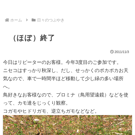
ホーム
日々のつぶやき
（ほぼ）終了
2011/11/3
今日はリピーターのお客様。今年3度目のご参加です。
ニセコはすっかり秋深し、だし、せっかくのポカポカお天
気なので、車で一時間半ほど移動して少し緑の多い場所
へ。
鳥好きなお客様なので、プロミナ（鳥用望遠鏡）などを使
って、カモ達をじっくり観察。
コガモやヒドリガモ、逆立ちガモなどなど。