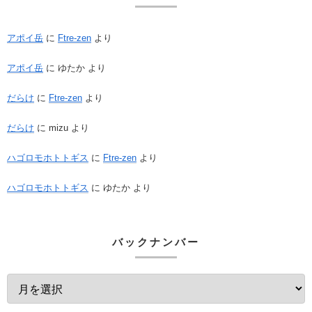
アポイ岳
に
Ftre-zen
より
アポイ岳
に
ゆたか
より
だらけ
に
Ftre-zen
より
だらけ
に
mizu
より
ハゴロモホトトギス
に
Ftre-zen
より
ハゴロモホトトギス
に
ゆたか
より
バックナンバー