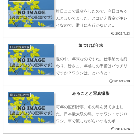
昨日ここで反省をしたので、今日はちゃ
んと歩いてました。とはいえ青空がキレ
イなので、滑りにも行かないと…
2021/4/23
気づけば年末
日々のつぶやき
世の中、年末なのですね。仕事納めも終
わり、皆さま、年越しの準備はバッチリ
ですか？ワタシは、というと・…
2016/12/30
みることと写真撮影
日々のつぶやき
毎年の恒例行事、冬の鳥を見てきまし
た。日本最大級の鳥、オオワシ・オジロ
ワシ。車で流しながらいつものポ…
2014/1/26