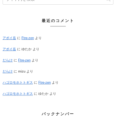
最近のコメント
アポイ岳
に
Ftre-zen
より
アポイ岳
に
ゆたか
より
だらけ
に
Ftre-zen
より
だらけ
に
mizu
より
ハゴロモホトトギス
に
Ftre-zen
より
ハゴロモホトトギス
に
ゆたか
より
バックナンバー