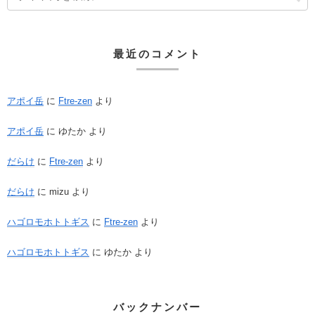
最近のコメント
アポイ岳
に
Ftre-zen
より
アポイ岳
に
ゆたか
より
だらけ
に
Ftre-zen
より
だらけ
に
mizu
より
ハゴロモホトトギス
に
Ftre-zen
より
ハゴロモホトトギス
に
ゆたか
より
バックナンバー