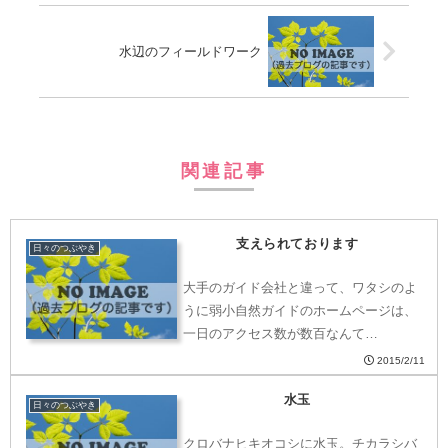
水辺のフィールドワーク
関連記事
支えられております
日々のつぶやき
大手のガイド会社と違って、ワタシのよ
うに弱小自然ガイドのホームページは、
一日のアクセス数が数百なんて…
2015/2/11
水玉
日々のつぶやき
クロバナヒキオコシに水玉。チカラシバ