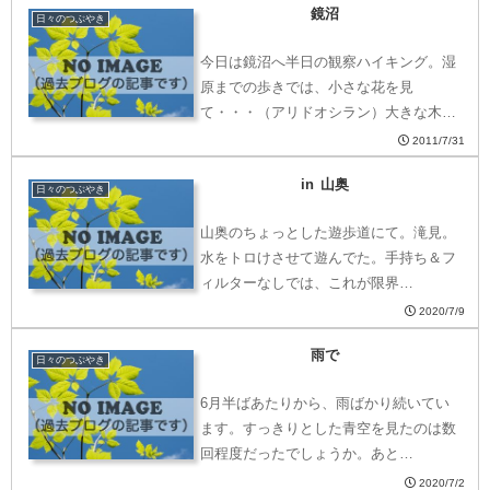
鏡沼
日々のつぶやき
今日は鏡沼へ半日の観察ハイキング。湿
原までの歩きでは、小さな花を見
て・・・（アリドオシラン）大きな木…
2011/7/31
in 山奥
日々のつぶやき
山奥のちょっとした遊歩道にて。滝見。
水をトロけさせて遊んでた。手持ち＆フ
ィルターなしでは、これが限界…
2020/7/9
雨で
日々のつぶやき
6月半ばあたりから、雨ばかり続いてい
ます。すっきりとした青空を見たのは数
回程度だったでしょうか。あと…
2020/7/2