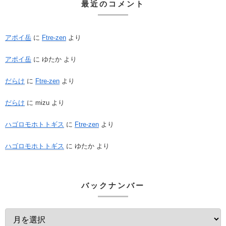
最近のコメント
アポイ岳
に
Ftre-zen
より
アポイ岳
に
ゆたか
より
だらけ
に
Ftre-zen
より
だらけ
に
mizu
より
ハゴロモホトトギス
に
Ftre-zen
より
ハゴロモホトトギス
に
ゆたか
より
バックナンバー