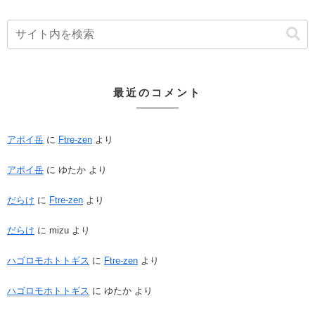
最近のコメント
アポイ岳
に
Ftre-zen
より
アポイ岳
に
ゆたか
より
だらけ
に
Ftre-zen
より
だらけ
に
mizu
より
ハゴロモホトトギス
に
Ftre-zen
より
ハゴロモホトトギス
に
ゆたか
より