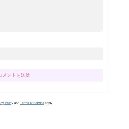
acy Policy
and
Terms of Service
apply.