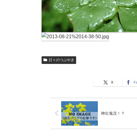
日々のつぶやき
X
F
神出鬼没！？