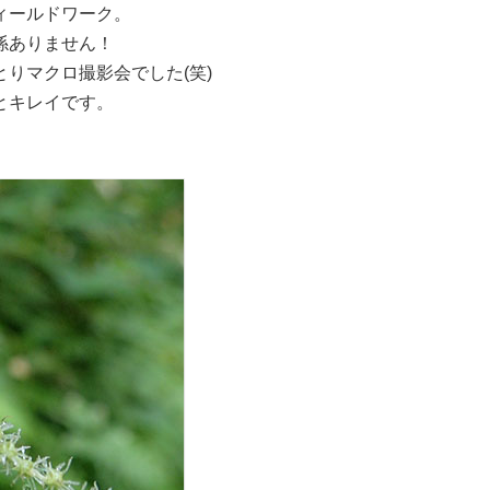
ィールドワーク。
係ありません！
りマクロ撮影会でした(笑)
とキレイです。