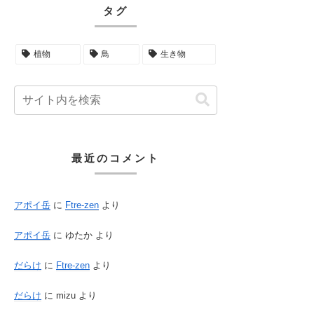
タグ
植物
鳥
生き物
最近のコメント
アポイ岳
に
Ftre-zen
より
アポイ岳
に
ゆたか
より
だらけ
に
Ftre-zen
より
だらけ
に
mizu
より