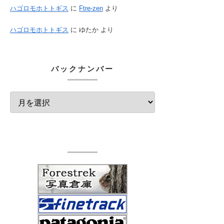
ハゴロモホトトギス
に
Ftre-zen
より
ハゴロモホトトギス
に
ゆたか
より
バックナンバー