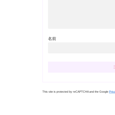
名前
This site is protected by reCAPTCHA and the Google
Priv