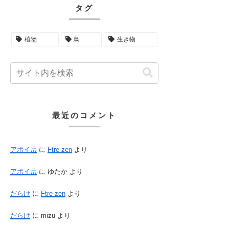
タグ
植物
鳥
生き物
最近のコメント
アポイ岳
に
Ftre-zen
より
アポイ岳
に
ゆたか
より
だらけ
に
Ftre-zen
より
だらけ
に
mizu
より