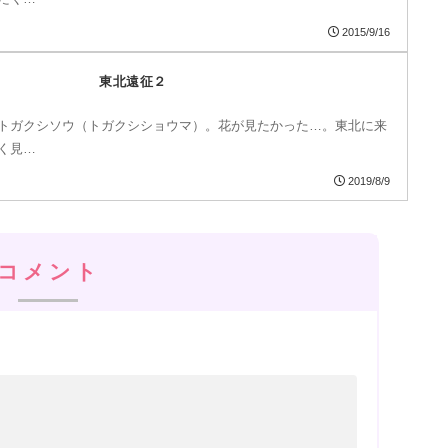
2015/9/16
東北遠征２
トガクシソウ（トガクシショウマ）。花が見たかった…。東北に来
く見…
2019/8/9
コメント