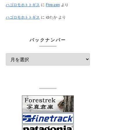
ハゴロモホトトギス
に
Ftre-zen
より
ハゴロモホトトギス
に
ゆたか
より
バックナンバー