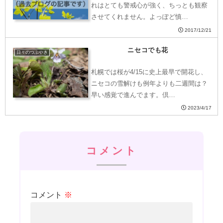
れはとても警戒心が強く、ちっとも観察
させてくれません。よっぽど慎…
2017/12/21
ニセコでも花
日々のつぶやき
札幌では桜が4/15に史上最早で開花し、
ニセコの雪解けも例年よりも二週間は？
早い感覚で進んでます。倶…
2023/4/17
コメント
コメント
※