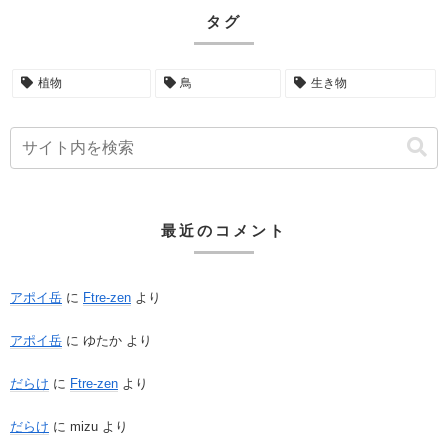
タグ
植物
鳥
生き物
最近のコメント
アポイ岳
に
Ftre-zen
より
アポイ岳
に
ゆたか
より
だらけ
に
Ftre-zen
より
だらけ
に
mizu
より