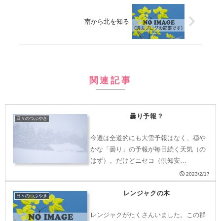
南から北を知る
関連記事
曇り予報？
日々のつぶやき
今週は全道的にも大雪予報はなく、穏や
かな「曇り」の予報が毎日続く天気（の
はず）。だけどニセコ（倶知安…
2023/2/17
レンジャクの木
日々のつぶやき
レンジャクがたくさんいました。この群