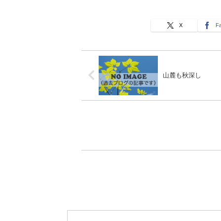
X
F
山麓も秋深し