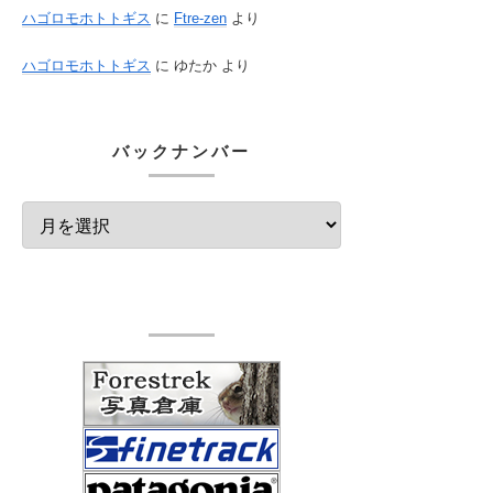
ハゴロモホトトギス
に
Ftre-zen
より
ハゴロモホトトギス
に
ゆたか
より
バックナンバー