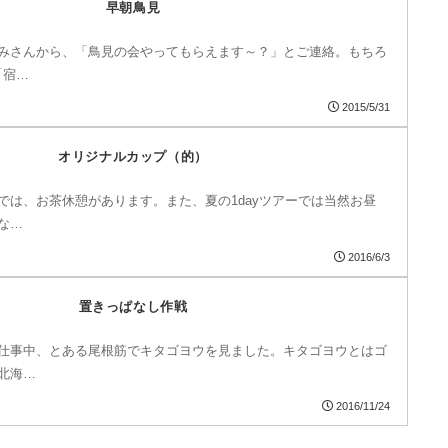
早朝鳥見
みさんから、「鳥見の会やってもらえます～？」とご連絡。もちろ
「宿…
2015/5/31
オリジナルカップ（的）
では、お茶休憩があります。また、夏の1dayツアーでは当然お昼
な…
2016/6/3
置きっぱなし作戦
仕事中、とある尾根筋でキタゴヨウを見ました。キタゴヨウとはゴ
北海…
2016/11/24