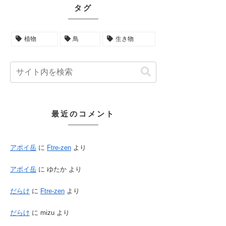
タグ
植物
鳥
生き物
最近のコメント
アポイ岳
に
Ftre-zen
より
アポイ岳
に
ゆたか
より
だらけ
に
Ftre-zen
より
だらけ
に
mizu
より