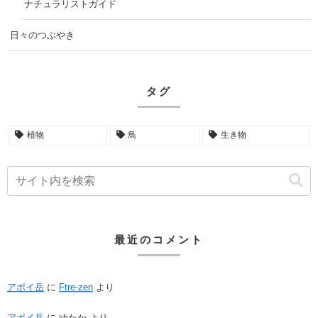
ナチュラリストガイド
日々のつぶやき
タグ
植物
鳥
生き物
最近のコメント
アポイ岳
に
Ftre-zen
より
アポイ岳
に
ゆたか
より