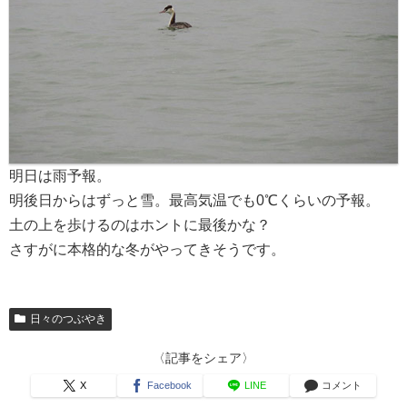
明日は雨予報。
明後日からはずっと雪。最高気温でも0℃くらいの予報。
土の上を歩けるのはホントに最後かな？
さすがに本格的な冬がやってきそうです。
日々のつぶやき
〈記事をシェア〉
X
Facebook
LINE
コメント