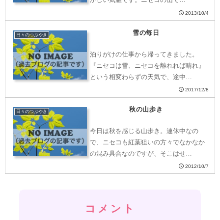
2013/10/4
雪の毎日
日々のつぶやき
泊りがけの仕事から帰ってきました。
『ニセコは雪、ニセコを離れれば晴れ』
という相変わらずの天気で、途中…
2017/12/8
秋の山歩き
日々のつぶやき
今日は秋を感じる山歩き。連休中なの
で、ニセコも紅葉狙いの方々でなかなか
の混み具合なのですが、そこはせ…
2012/10/7
コメント